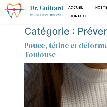
ACCUEIL
NOS T
CONTACT
Catégorie :
Préven
Pouce, tétine et déforma
Toulouse