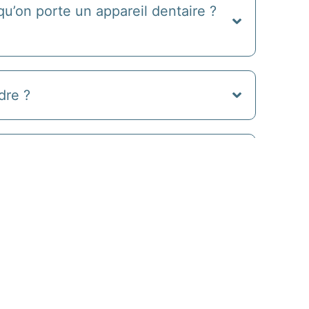
qu’on porte un appareil dentaire ?
dre ?
iser une meilleure hygiène ?
ts de l’orthodontie